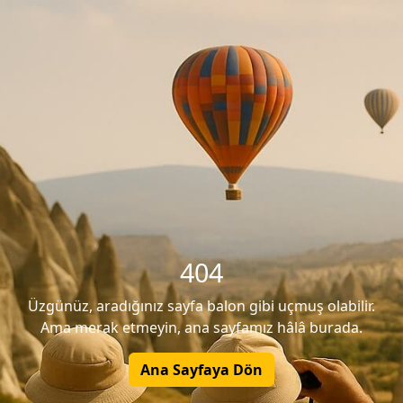
404
Üzgünüz, aradığınız sayfa balon gibi uçmuş olabilir.
Ama merak etmeyin, ana sayfamız hâlâ burada.
Ana Sayfaya Dön