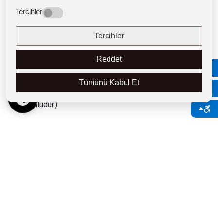
esas alınır:
Tercihler
1. Kabul edilen ALES puan türünden/türlerinden alınmış
Tercihler
en yüksek puanın %50’si
2. Yüksek lisans akademik not ortalamasının (YÖK 4’lük
Reddet
100’lük sistem dönüşüm tablosuna göre) %15’i
3. Sözlü mülakat sınavının %35’i (Mülakat sınavından
Tümünü Kabul Et
TR
100 tam puan üzerinden en az 60 puan almak başarı ön
koşuludur.)
Başvuru Koşulları
a. Türkiye’deki ya da YÖK tarafından denkliği kabul edilen
yurt dışındaki üniversitelerden; Bölge Çalışmaları,
Siyaset Bilimi, Siyaset Bilimi ve Kamu Yönetimi,
Sosyoloji, Tarih, Uluslararası İlişkiler veya Siyaset Bilimi
ve Uluslararası İlişkiler alanlarından birinde tezli yüksek
lisans derecesine sahip olmak; ya da tezli bir yüksek