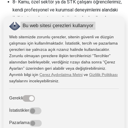
8- Kamu, özel sektör ya da STK çalışanı öğrencilerimiz,
kendi profesyonel ve kurumsal deneyimlerini alandaki
ilgili tartışmalara taşıyarak, özgün akademik çalışma ve
Bu web sitesi çerezleri kullanıyor
projeleri aracılığıyla yeni ve farklı bakış açıları
kazandırırlar.
Web sitemizde zorunlu çerezler, sitenin güvenli ve düzgün
9- Akademik biçim ve içerikte hazırladıkları sözlü, yazılı
çalışması için kullanılmaktadır. İstatistik, tercih ve pazarlama
çerezleri ise yalnızca açık rızanız halinde kullanılacaktır.
ve görsel çalışmalarını çeşitli etkinlikler aracılığıyla kişi
Zorunlu olmayan çerezlere ilişkin tercihlerinizi “Tercihler”
ve gruplara sunarak, fikir ve gözlemlerini derinlikli ve
alanından belirleyebilir, verdiğiniz rızayı daha sonra “Çerez
eleştirel bir üslupla tartışma becerisi kazanırlar.
Ayarları” üzerinden geri alabilir veya değiştirebilirsiniz.
10- Ulusal, bölgesel ve küresel konulara açık fikirli,
Ayrıntılı bilgi için
Çerez Aydınlatma Metni
ve
Gizlilik Politikası
sayfalarını inceleyebilirsiniz.
eleştirel ve yaratıcı yaklaşarak, çağdaş dünyada,
doğayla ve farklı kimliklerle yapıcı ve barışçıl ilişkilerin
tesis edilmesine katkıda bulunurlar.
Gerekli
Değerlendirme Esasları
İstatistikler
Genel başarı notu değerlendirmesinde aşağıdaki hesaplama
Pazarlama