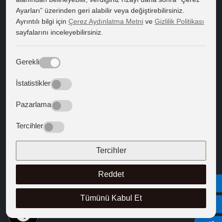
Kent, Çevre ve Yerel Yönetimler
Ayarları” üzerinden geri alabilir veya değiştirebilirsiniz.
Ayrıntılı bilgi için
Çerez Aydınlatma Metni
ve
Gizlilik Politikası
Kültürel Çalışmalar
sayfalarını inceleyebilirsiniz.
Siyaset Bilimi ve Kamu Yönetimi
Turist Rehberliği
Gerekli
DOKTORA PROGRAMLARI
İstatistikler
Siyaset Bilimi ve Uluslararası İlişkiler
Pazarlama
Türkiyat Araştırmaları
Tercihler
Tercihler
Reddet
© 2026 Kapadokya Üniversitesi
Tümünü Kabul Et
TR