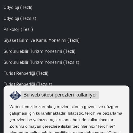
Odyoloji (Tezli)
Odyoloji (Tezsiz)
Psikoloji (Tezli)
Siyaset Bilimi ve Kamu Yönetimi (Tezli)
Sürdürülebilir Turizm Yönetimi (Tezli)
Sürdürülebilir Turizm Yönetimi (Tezsiz)
Turist Rehberliği (Tezli)
Turist Rehberliği (Tezsiz)
Bu web sitesi çerezleri kullanıyor
Uluslararası İlişkiler (Tezli)
Web sitemizde zorunlu çerezler, sitenin güvenli ve düzgün
çalışması için kullanılmaktadır. İstatistik, tercih ve pazarlama
UZAKTAN YÜKSEK LİSANS
çerezleri ise yalnızca açık rızanız halinde kullanılacaktır.
İngiliz Dili ve Edebiyatı
Zorunlu olmayan çerezlere ilişkin tercihlerinizi “Tercihler”
alanından belirleyebilir, verdiğiniz rızayı daha sonra “Çerez