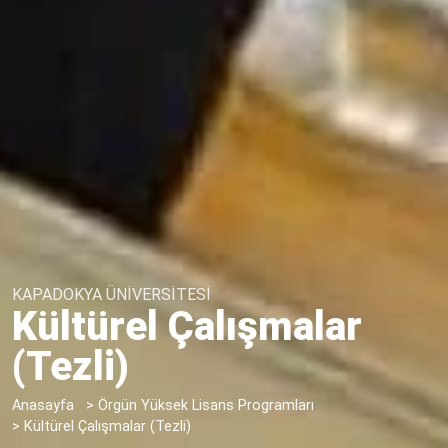
KAPADOKYA ÜNİVERSİTESİ
Kültürel Çalışmalar
(Tezli)
Anasayfa
>
Örgün Yüksek Lisans Programları
>
Kültürel Çalışmalar (Tezli)