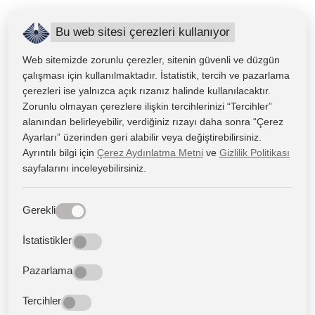
1. Kabul edilen ALES puan türünden/türlerinden alınmış
Bu web sitesi çerezleri kullanıyor
en yüksek puanın %50’si
2. Lisans akademik not ortalamasının (YÖK 4’lük 100’lük
Web sitemizde zorunlu çerezler, sitenin güvenli ve düzgün
sistem dönüşüm tablosuna göre) %50’si
çalışması için kullanılmaktadır. İstatistik, tercih ve pazarlama
çerezleri ise yalnızca açık rızanız halinde kullanılacaktır.
Başvuru Koşulları
Zorunlu olmayan çerezlere ilişkin tercihlerinizi “Tercihler”
alanından belirleyebilir, verdiğiniz rızayı daha sonra “Çerez
1. Türkiye’deki ya da YÖK tarafından denkliği onaylanan
Ayarları” üzerinden geri alabilir veya değiştirebilirsiniz.
yurt dışındaki üniversitelerden alınmış İnsan ve Toplum
Ayrıntılı bilgi için
Çerez Aydınlatma Metni
ve
Gizlilik Politikası
sayfalarını inceleyebilirsiniz.
Bilimleri, Beşerî Bilimler, Fen-Edebiyat, Edebiyat, Eğitim,
İletişim, Güzel Sanatlar, İktisadi ve İdari Bilimler, Hukuk,
Gerekli
Turizm, Mühendislik Fakültesi, Sağlık Bilimleri Fakülteleri
bünyelerinde bulunan bölümlerden ve enstitü kurulu
İstatistikler
tarafından uygun bulunan diğer en az 4 yıllık
programlardan lisans diplomasına sahip olmak,
Pazarlama
2. Lisans düzeyinde 4,00 üzerinden en az 2.00 ya da 100
Tercihler
üzerinden 53.33 genel akademik ortalamaya sahip