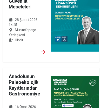
Güvenlik
Meseleleri
28 Şubat 2026 -
14.45
Mustafapaşa
Yerleşkesi
Hibrit
Anadolunun
Paleoekolojik
Kayıtlarından
Gastronomiye
16 Ocak 2026 -