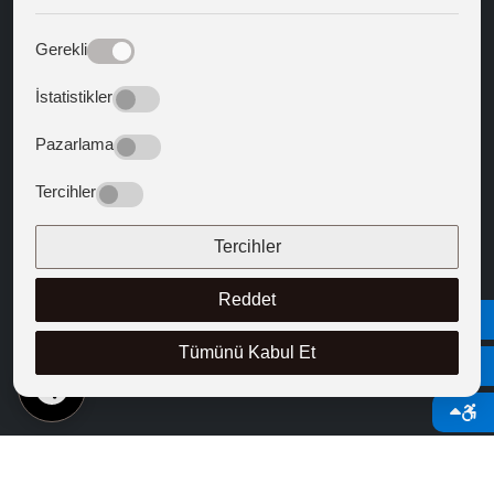
Siyaset Bilimi ve Kamu Yönetimi
Turist Rehberliği
Gerekli
DOKTORA PROGRAMLARI
İstatistikler
Siyaset Bilimi ve Uluslararası İlişkiler
Pazarlama
Türkiyat Araştırmaları
Tercihler
Tercihler
Reddet
© 2026 Kapadokya Üniversitesi
Tümünü Kabul Et
TR