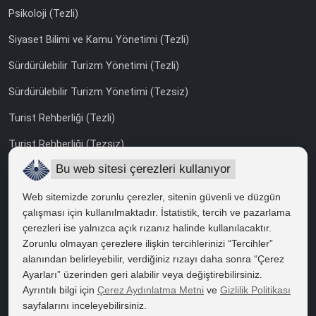
Psikoloji (Tezli)
Siyaset Bilimi ve Kamu Yönetimi (Tezli)
Sürdürülebilir Turizm Yönetimi (Tezli)
Sürdürülebilir Turizm Yönetimi (Tezsiz)
Turist Rehberliği (Tezli)
Turist Rehberliği (Tezsiz)
Bu web sitesi çerezleri kullanıyor
Uluslararası İlişkiler (Tezli)
Web sitemizde zorunlu çerezler, sitenin güvenli ve düzgün
çalışması için kullanılmaktadır. İstatistik, tercih ve pazarlama
UZAKTAN YÜKSEK LİSANS
çerezleri ise yalnızca açık rızanız halinde kullanılacaktır.
İngiliz Dili ve Edebiyatı
Zorunlu olmayan çerezlere ilişkin tercihlerinizi “Tercihler”
alanından belirleyebilir, verdiğiniz rızayı daha sonra “Çerez
Kent, Çevre ve Yerel Yönetimler
Ayarları” üzerinden geri alabilir veya değiştirebilirsiniz.
Ayrıntılı bilgi için
Çerez Aydınlatma Metni
ve
Gizlilik Politikası
Kültürel Çalışmalar
sayfalarını inceleyebilirsiniz.