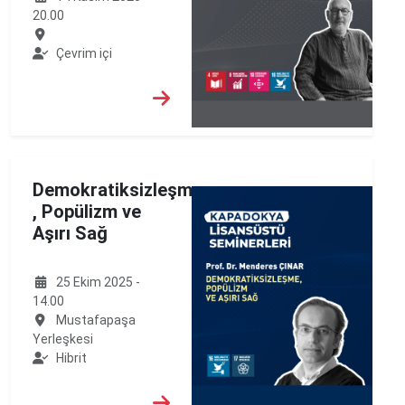
20.00
Çevrim içi
Demokratiksizleşme
, Popülizm ve
Aşırı Sağ
25 Ekim 2025 -
14.00
Mustafapaşa
Yerleşkesi
Hibrit