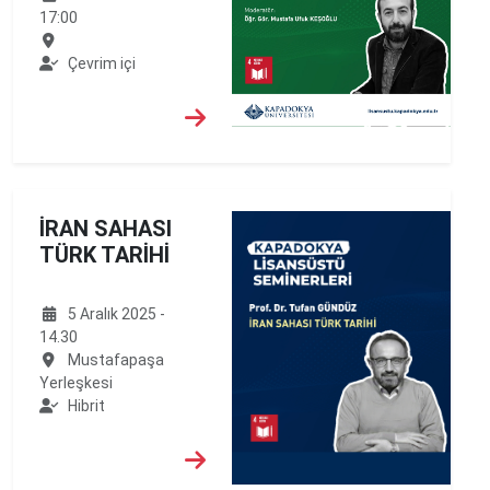
17:00
Çevrim içi
İRAN SAHASI
TÜRK TARİHİ
5 Aralık 2025 -
14.30
Mustafapaşa
Yerleşkesi
Hibrit