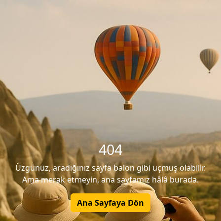
404
Üzgünüz, aradığınız sayfa balon gibi uçmuş olabilir.
Ama merak etmeyin, ana sayfamız hâlâ burada.
Ana Sayfaya Dön